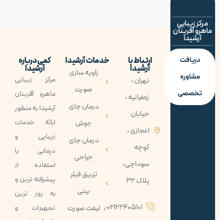
مرکز زیبایی
ماهرو آفرینان
آرشیدا
دریافت
ارتباط با
خدمات آرشیدا
کمی درباره
آرشیدا
آرشیدا
زاویه سازی
مشاوره
مرکز زیبایی
تهران ،
صورت
تخصصی
ماهرو آفرينان
زعفرانیه ،
درمان جای
آرشيدا به منظور
خیابان
ارائه خدمات
جوش
اعجازی ،
زيبايی و
درمان جای
کوچه
درمانی با
جراحی
سوداچی،
استفاده از
تزریق فیلر
پيشرفته ترين و
پلاک 32
بینی
به روز ترين
02122405101
لیفت صورت
تجهيزات و