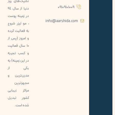
تکنيک‌های روز
09109101009
دنيا از سال ٩٤
در زمينه پوست
info@aarshida.com
، مو ليزر شروع
به فعاليت كرده
و امروز (پس از
10 سال فعاليت
و کسب تجربه
در اين زمينه) به
يكی از
مدرن‌ترین و
مجهزترين
مراكز زيبايی
كشور تبديل
شده است.