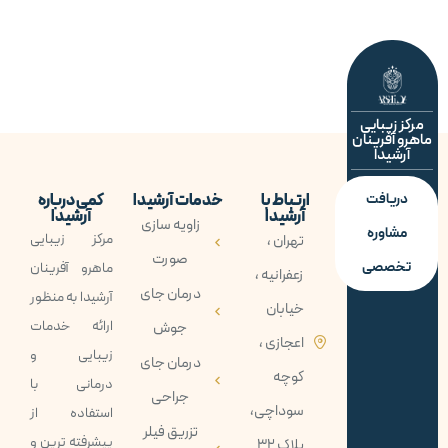
مرکز زیبایی
ماهرو آفرینان
آرشیدا
دریافت
ارتباط با
خدمات آرشیدا
کمی درباره
آرشیدا
آرشیدا
زاویه سازی
مشاوره
مرکز زیبایی
تهران ،
صورت
تخصصی
ماهرو آفرينان
زعفرانیه ،
درمان جای
آرشيدا به منظور
خیابان
ارائه خدمات
جوش
اعجازی ،
زيبايی و
درمان جای
کوچه
درمانی با
جراحی
سوداچی،
استفاده از
تزریق فیلر
پيشرفته ترين و
پلاک 32