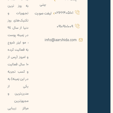
بینی
به روز ترين
02122405101
لیفت صورت
تجهيزات و
تکنيک‌های روز
09109101009
دنيا از سال ٩٤
در زمينه پوست
info@aarshida.com
، مو ليزر شروع
به فعاليت كرده
و امروز (پس از
10 سال فعاليت
و کسب تجربه
در اين زمينه) به
يكی از
مدرن‌ترین و
مجهزترين
مراكز زيبايی