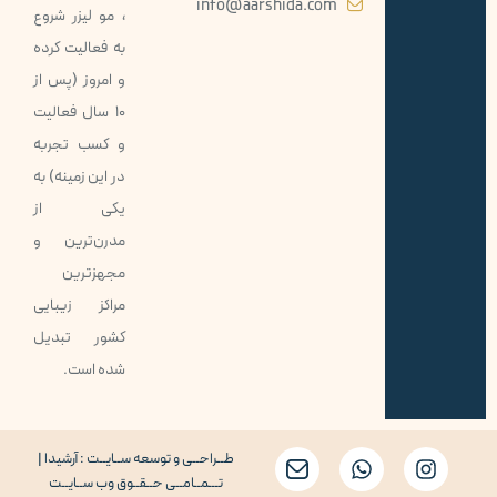
info@aarshida.com
، مو ليزر شروع
به فعاليت كرده
و امروز (پس از
10 سال فعاليت
و کسب تجربه
در اين زمينه) به
يكی از
مدرن‌ترین و
مجهزترين
مراكز زيبايی
كشور تبديل
شده است.
طــراحــی و توسعه ســایــت : آرشیدا |
تـــمــامــی حــقــوق وب ســایــت