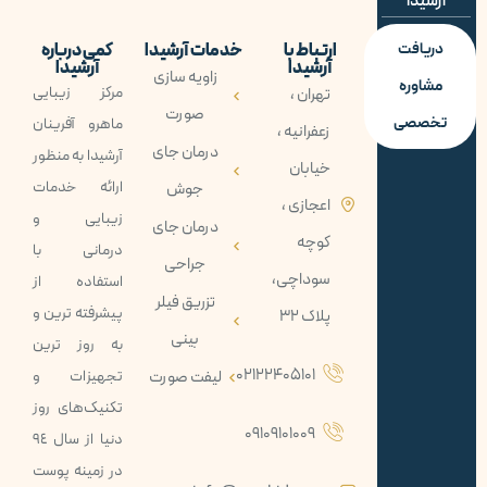
آرشیدا
دریافت
ارتباط با
خدمات آرشیدا
کمی درباره
آرشیدا
آرشیدا
زاویه سازی
مشاوره
مرکز زیبایی
تهران ،
صورت
تخصصی
ماهرو آفرينان
زعفرانیه ،
درمان جای
آرشيدا به منظور
خیابان
ارائه خدمات
جوش
اعجازی ،
زيبايی و
درمان جای
کوچه
درمانی با
جراحی
سوداچی،
استفاده از
تزریق فیلر
پيشرفته ترين و
پلاک 32
بینی
به روز ترين
02122405101
لیفت صورت
تجهيزات و
تکنيک‌های روز
09109101009
دنيا از سال ٩٤
در زمينه پوست