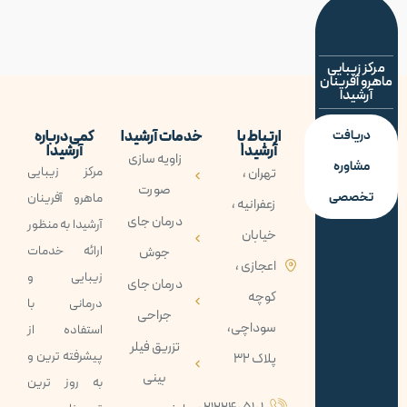
مرکز زیبایی
ماهرو آفرینان
آرشیدا
دریافت
ارتباط با
خدمات آرشیدا
کمی درباره
آرشیدا
آرشیدا
زاویه سازی
مشاوره
مرکز زیبایی
تهران ،
صورت
تخصصی
ماهرو آفرينان
زعفرانیه ،
درمان جای
آرشيدا به منظور
خیابان
ارائه خدمات
جوش
اعجازی ،
زيبايی و
درمان جای
کوچه
درمانی با
جراحی
سوداچی،
استفاده از
تزریق فیلر
پيشرفته ترين و
پلاک 32
بینی
به روز ترين