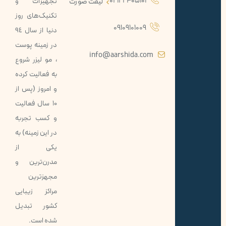
02122405101
لیفت صورت
تجهيزات و
تکنيک‌های روز
09109101009
دنيا از سال ٩٤
در زمينه پوست
info@aarshida.com
، مو ليزر شروع
به فعاليت كرده
و امروز (پس از
10 سال فعاليت
و کسب تجربه
در اين زمينه) به
يكی از
مدرن‌ترین و
مجهزترين
مراكز زيبايی
كشور تبديل
شده است.