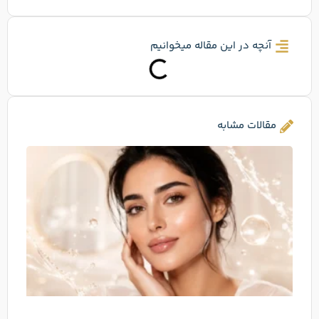
آنچه در این مقاله میخوانیم
مقالات مشابه
اسک
بوست
چیس
تفاو
با
مزوژ
فیلر 