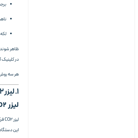
برجس
ناه
لکه‌
ظاهر شوند.
در کلینیک آ
هر سه روش
۱. لیزر CO2 فرکشنال
لیزر CO2 چیست؟
لیزر CO2 فرکشنال یکی از مؤثرترین لیزرها برای درمان اسکارهای عمیق، ناهمواری‌های پوستی و جای جوش‌های قدیمی است.
این دستگاه 