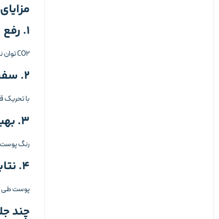
مزایای لی
۱. رفع اسکارهای عمیق و فرورفتگی‌ها
CO2 توان نفوذ بسیار بالایی دارد و برای اسکارهای قدیمی و عمیق بسیار مؤثر است.
۲. سفت شدن و لیفت خفیف پوست
با تحریک ق
۳. بهبود لک‌های تیره ناشی از جوش
رنگ پوست ی
۴. نتایج ماندگار
پوست طی ماه
چند جل