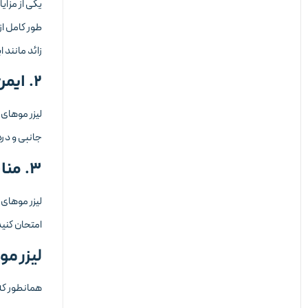
یکی از مزایا
طور کامل ا
زائد مانند 
2. ایمن و بدون درد
لیزر موهای 
جانبی و درد
3. مناسب پوست های حساس
لیزر موهای 
امتحان کنید
لیزر مو
همانطور که 