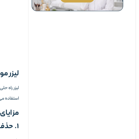
لیزر مو
لیزر راه حل
استفاده می
مزایای
1. حذف موثر و دائمی موهای زائد