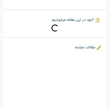
آنچه در این مقاله میخوانیم
مقالات مشابه
اسک
بوست
چیس
تفاو
با
مزوژ