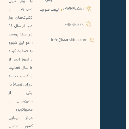
به روز ترين
02122405101
لیفت صورت
تجهيزات و
تکنيک‌های روز
09109101009
دنيا از سال ٩٤
در زمينه پوست
info@aarshida.com
، مو ليزر شروع
به فعاليت كرده
و امروز (پس از
10 سال فعاليت
و کسب تجربه
در اين زمينه) به
يكی از
مدرن‌ترین و
مجهزترين
مراكز زيبايی
كشور تبديل