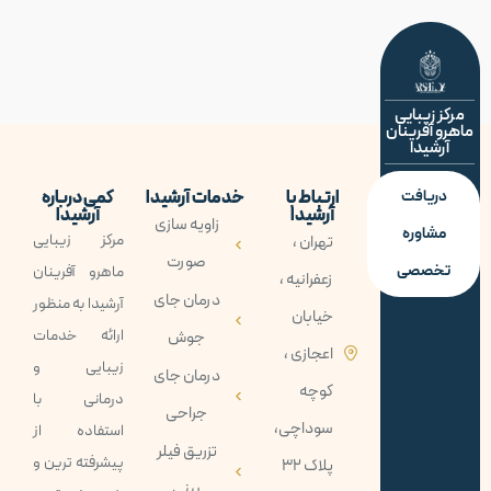
مرکز زیبایی
ماهرو آفرینان
آرشیدا
دریافت
ارتباط با
خدمات آرشیدا
کمی درباره
آرشیدا
آرشیدا
زاویه سازی
مشاوره
مرکز زیبایی
تهران ،
صورت
تخصصی
ماهرو آفرينان
زعفرانیه ،
درمان جای
آرشيدا به منظور
خیابان
ارائه خدمات
جوش
اعجازی ،
زيبايی و
درمان جای
کوچه
درمانی با
جراحی
سوداچی،
استفاده از
تزریق فیلر
پيشرفته ترين و
پلاک 32
بینی