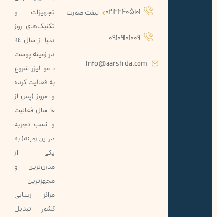
02122405101
لیفت صورت
تجهيزات و
تکنيک‌های روز
09109101009
دنيا از سال ٩٤
در زمينه پوست
info@aarshida.com
، مو ليزر شروع
به فعاليت كرده
و امروز (پس از
10 سال فعاليت
و کسب تجربه
در اين زمينه) به
يكی از
مدرن‌ترین و
مجهزترين
مراكز زيبايی
كشور تبديل