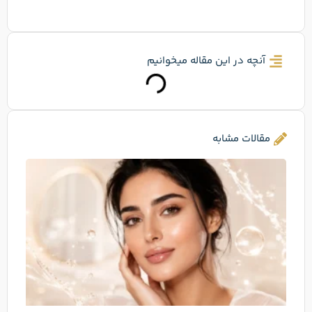
آنچه در این مقاله میخوانیم
مقالات مشابه
اسک
بوست
چیس
تفاو
با
مزوژ