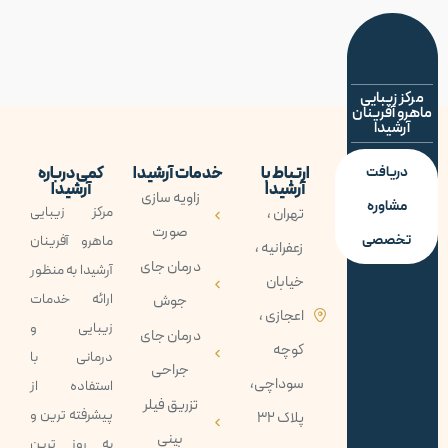
مرکز زیبایی
ماهرو آفرینان
آرشیدا
دریافت
ارتباط با
خدمات آرشیدا
کمی درباره
آرشیدا
آرشیدا
زاویه سازی
مشاوره
مرکز زیبایی
تهران ،
صورت
تخصصی
ماهرو آفرينان
زعفرانیه ،
درمان جای
آرشيدا به منظور
خیابان
ارائه خدمات
جوش
اعجازی ،
زيبايی و
درمان جای
کوچه
درمانی با
جراحی
سوداچی،
استفاده از
تزریق فیلر
پيشرفته ترين و
پلاک 32
بینی
به روز ترين