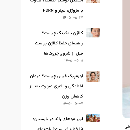
اسکین بوستر چیست؟ تفاوت
با مزوژل، فیلر و PDRN
1405-05-13
کلاژن بانکینگ چیست؟
راهنمای حفظ کلاژن پوست
قبل از شروع چروک‌ها
1405-05-11
اوزمپیک فیس چیست؟ درمان
افتادگی و لاغری صورت بعد از
کاهش وزن
1405-05-07
لیزر موهای زائد در تابستان؛
 دوره اصلی
آیا خطرناک است؟ راهنمای