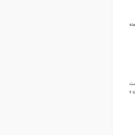
به فاصله جلسات، تکمیل این دوره ممکن است حدود ۵ تا ۱۲ ماه
شت
بدن فاصله بیشتری در نظر گرفته شود. آکادمی پوست آمریکا نیز اعلام می‌کند که بسیاری از افراد می‌توانند جلسات خود را تقریباً هر ۴ تا ۶